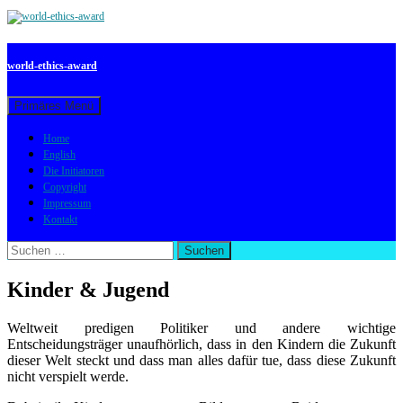
world-ethics-award
Suchen
Springe
Primäres Menü
zum
Inhalt
Home
English
Die Initiatoren
Copyright
Impressum
Kontakt
Suchen
nach:
Kinder & Jugend
Weltweit predigen Politiker und andere wichtige
Entscheidungsträger unaufhörlich, dass in den Kindern die Zukunft
dieser Welt steckt und dass man alles dafür tue, dass diese Zukunft
nicht verspielt werde.