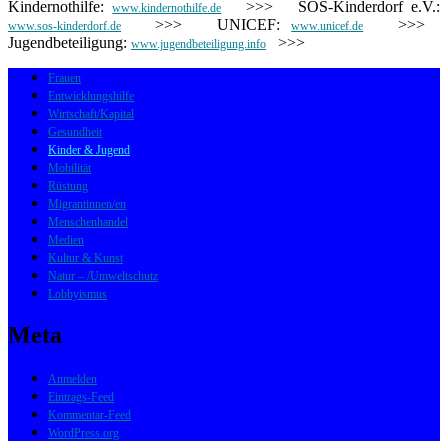
Kindernothilfe:
>>> SOS-Kinderdorf e.V.:
www.kindernothilfe.de
>>> UNICEF:
>>>
www.sos-kinderdorf.de
www.unicef.de
Jugendbeteiligung:
>>>
www.jugendbeteiligung.info
Frauen
Entwicklungshilfe
Wirtschaft/Kapital
Gesundheit
Kinder & Jugend
Mobilität
Rüstung
Migrantinnen/en
Menschenhandel
Medien
Kultur & Kunst
Natur – /Umweltschutz
Lobbyismus
Meta
Anmelden
Eintrags-Feed
Kommentar-Feed
WordPress.org