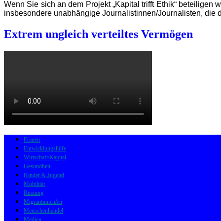
Wenn Sie sich an dem Projekt „Kapital trifft Ethik“ beteiligen
insbesondere unabhängige Journalistinnen/Journalisten, die d
Extrem ungleich verteiltes Vermögen
Frauen
Entwicklungshilfe
Wirtschaft/Kapital
Gesundheit
Kinder & Jugend
Mobilität
Rüstung
Migrantinnen/en
Menschenhandel
Medien