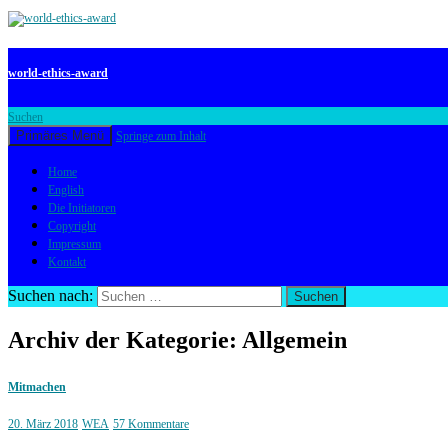
world-ethics-award
Suchen
Primäres Menü
Springe zum Inhalt
Home
English
Die Initiatoren
Copyright
Impressum
Kontakt
Suchen nach:
Archiv der Kategorie: Allgemein
Mitmachen
20. März 2018
WEA
57 Kommentare